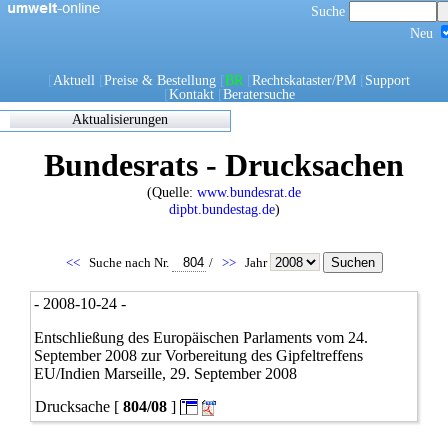
Suche
Neu
[
Aktuell
[
Preise & Bestellung
[
BR
[
Rechtskataster/PM
[
Support
[
Kontakt
[
Beratersuche
Aktualisierungen
Zuletzt
Bundesrats - Drucksachen
eingearbeitete/korrigierte
Dokumente
(Quelle:
www.bundesrat.de
17.05.2021 06:45
dipbt.bundestag.de
)
0270/1/21
0302/1/21
0303/1/21
<<
Suche nach Nr.
/
>>
Jahr
0307/1/21
0308/1/21
- 2008-10-24 -
0309/1/21
0311/1/21
Entschließung des Europäischen Parlaments vom 24.
0312/1/21
September 2008 zur Vorbereitung des Gipfeltreffens
0317/1/21
EU/Indien Marseille, 29. September 2008
0338/1/21
Drucksache [
804/08
]
0344/1/21
0349/1/21
0349/21