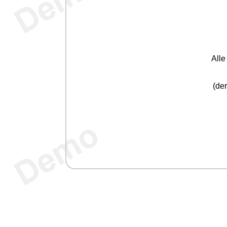
All
(der