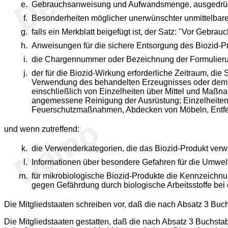
Gebrauchsanweisung und Aufwandsmenge, ausgedrückt
Besonderheiten möglicher unerwünschter unmittelbarer
falls ein Merkblatt beigefügt ist, der Satz: "Vor Gebrau
Anweisungen für die sichere Entsorgung des Biozid-Pr
die Chargennummer oder Bezeichnung der Formulieru
der für die Biozid-Wirkung erforderliche Zeitraum, d
Verwendung des behandelten Erzeugnisses oder dem nä
einschließlich von Einzelheiten über Mittel und Maßn
angemessene Reinigung der Ausrüstung; Einzelheiten
Feuerschutzmaßnahmen, Abdecken von Möbeln, Entfern
und wenn zutreffend:
die Verwenderkategorien, die das Biozid-Produkt ver
Informationen über besondere Gefahren für die Umwel
für mikrobiologische Biozid-Produkte die Kennzeichnu
gegen Gefährdung durch biologische Arbeitsstoffe bei d
Die Mitgliedstaaten schreiben vor, daß die nach Absatz 3 Buch
Die Mitgliedstaaten gestatten, daß die nach Absatz 3 Buchstabe