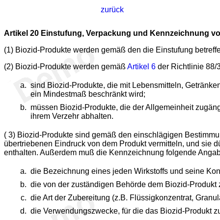
zurück
Artikel 20
Einstufung, Verpackung und Kennzeichnung vo
(1) Biozid-Produkte werden gemäß den die Einstufung betref
(2) Biozid-Produkte werden gemäß
Artikel 6
der Richtlinie 88
sind Biozid-Produkte, die mit Lebensmitteln, Getränk
ein Mindestmaß beschränkt wird;
müssen Biozid-Produkte, die der Allgemeinheit zugängl
ihrem Verzehr abhalten.
(
3
) Biozid-Produkte sind gemäß den einschlägigen Bestimmu
übertriebenen Eindruck von dem Produkt vermitteln, und sie dü
enthalten. Außerdem muß die Kennzeichnung folgende Angaben
die Bezeichnung eines jeden Wirkstoffs und seine Konz
die von der zuständigen Behörde dem Biozid-Produkt
die Art der Zubereitung (z.B. Flüssigkonzentrat, Granulat
die Verwendungszwecke, für die das Biozid-Produkt zug