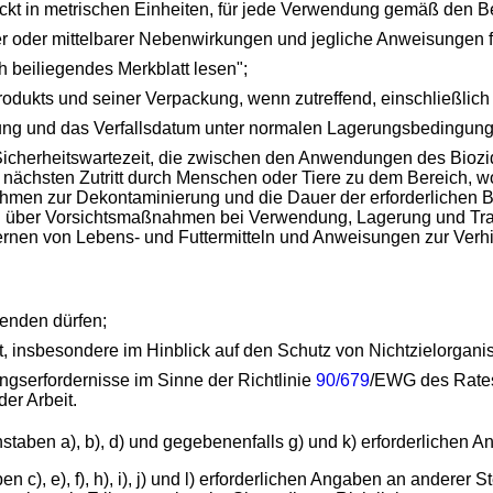
 in metrischen Einheiten, für jede Verwendung gemäß den Be
 oder mittelbarer Nebenwirkungen und jegliche Anweisungen fü
ch beiliegendes Merkblatt lesen";
odukts und seiner Verpackung, wenn zutreffend, einschließlic
ng und das Verfallsdatum unter normalen Lagerungsbedingung
ie Sicherheitswartezeit, die zwischen den Anwendungen des Bi
chsten Zutritt durch Menschen oder Tiere zu dem Bereich, wo
ahmen zur Dekontaminierung und die Dauer der erforderlichen B
 über Vorsichtsmaßnahmen bei Verwendung, Lagerung und Trans
en von Lebens- und Futtermitteln und Anweisungen zur Verhin
wenden dürfen;
t, insbesondere im Hinblick auf den Schutz von Nichtzielorgan
ngserfordernisse im Sinne der Richtlinie
90/679
/EWG des Rates
er Arbeit.
staben a), b), d) und gegebenenfalls g) und k) erforderlichen A
n c), e), f), h), i), j) und l) erforderlichen Angaben an andere