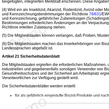
beigefügten, integrierten Merkblatt erscheinen. Diese Angaben 
(4) Wird ein als Insektizid, Akarizid, Rodentizid, Avizid od
und Kennzeichnungsbestimmungen der Richtlinie
78/631
/EWG
und Kennzeichnung, gefährlicher Zubereitungen (Schädlingsbekä
Bestimmungen erforderlichen Änderungen an der Verpackung u
Richtlinie erteilten Zulassung stehen.
(5) Die Mitgliedstaaten können verlangen, daß Proben, Muste
(6) Die Mitgliedstaaten machen das Inverkehrbringen von Bio
Landessprachen abgefaßt ist.
Artikel 21
Sicherheitsdatenblatt
Die Mitgliedstaaten ergreifen die erforderlichen Maßnahmen, u
industriellen und gegebenenfalls sonstigen Verwender von 
Gesundheitsschutzes und der Sicherheit am Arbeitsplatz ergre
Verantwortlichen zur Verfügung gestellt wird.
Die Sicherheitsdatenblätter werden erstellt
für als gefährlich eingestufte Biozid-Produkte und n