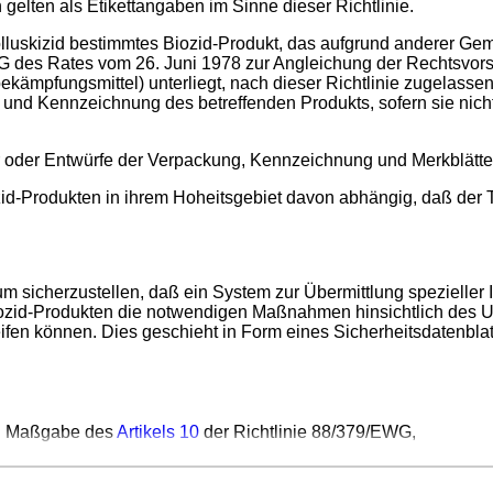
gelten als Etikettangaben im Sinne dieser Richtlinie.
er Molluskizid bestimmtes Biozid-Produkt, das aufgrund anderer 
 des Rates vom 26. Juni 1978 zur Angleichung der Rechtsvorsch
mpfungsmittel) unterliegt, nach dieser Richtlinie zugelassen, 
nd Kennzeichnung des betreffenden Produkts, sofern sie nich
r oder Entwürfe der Verpackung, Kennzeichnung und Merkblätte
zid-Produkten in ihrem Hoheitsgebiet davon abhängig, daß der
m sicherzustellen, daß ein System zur Übermittlung spezieller 
Biozid-Produkten die notwendigen Maßnahmen hinsichtlich des
ifen können. Dies geschieht in Form eines Sicherheitsdatenblat
ach Maßgabe des
Artikels 10
der Richtlinie 88/379/EWG,