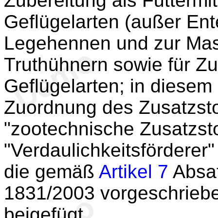
Zubereitung als Futtermitt
Geflügelarten (außer En
Legehennen und zur Mas
Truthühnern sowie für Zu
Geflügelarten; in dies
Zuordnung des Zusatzsto
"zootechnische Zusatzst
"Verdaulichkeitsförderer
die gemäß
Artikel 7
Absat
1831/2003 vorgeschrieb
beigefügt.