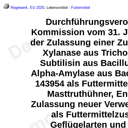
Regelwerk
,
EU 2025
, Lebensmittel -
Futtermittel
Durchführungsvero
Kommission vom 31. J
der Zulassung einer Zu
Xylanase aus Trich
Subtilisin aus Bacil
Alpha-Amylase aus Bac
143954 als Futtermitte
Masttruthühner, E
Zulassung neuer Verw
als Futtermittelzus
Geflügelarten und 