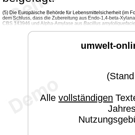
(5) Die Europäische Behörde für Lebensmittelsicherheit (im 
dem Schluss, dass die Zubereitung aus Endo-1,4-beta-Xylan
CBS 143946 und Alpha-Amylase aus
Bacillus amyloliquefaci
umwelt-onli
(Stand
Alle
vollständigen
Texte
Jahre
Nutzungsgeb