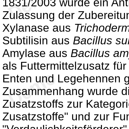
1831/2003 wurde ein Ant
Zulassung der Zubereitu
Xylanase aus
Trichoderm
Subtilisin aus
Bacillus sub
Amylase aus
Bacillus am
als Futtermittelzusatz fü
Enten und Legehennen ge
Zusammenhang wurde di
Zusatzstoffs zur Kategor
Zusatzstoffe" und zur Fu