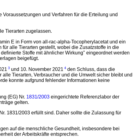
e Voraussetzungen und Verfahren für die Erteilung und
alle Tierarten zugelassen.
min E in Form von all-rac-alpha-Tocopherylacetat und ein
r alle Tierarten gestellt, wobei die Zusatzstoffe in die
definierte Stoffe mit ähnlicher Wirkung" eingeordnet werden
rlagen beigefügt.
3
4
2021
und 10. November 2021
den Schluss, dass die
alle Tierarten, Verbraucher und die Umwelt sicher bleibt und
rde konnte aufgrund fehlender Informationen keine
ung (EG) Nr.
1831/2003
eingerichtete Referenzlabor der
träge gelten.
. 1831/2003 erfüllt sind. Daher sollte die Zulassung für
ngen auf die menschliche Gesundheit, insbesondere bei
rheit der Arbeitskräfte entsprechen.