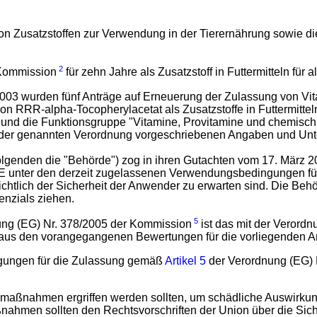
on Zusatzstoffen zur Verwendung in der Tierernährung sowie di
2
Kommission
für zehn Jahre als Zusatzstoff in Futtermitteln für 
003 wurden fünf Anträge auf Erneuerung der Zulassung von Vita
RRR-alpha-Tocopherylacetat als Zusatzstoffe in Futtermitteln fü
 und die Funktionsgruppe "Vitamine, Provitamine und chemisch 
der genannten Verordnung vorgeschriebenen Angaben und Unte
Folgenden die "Behörde") zog in ihren Gutachten vom 17. März 
 E unter den derzeit zugelassenen Verwendungsbedingungen für 
chtlich der Sicherheit der Anwender zu erwarten sind. Die Behö
enzials ziehen.
5
ung (EG) Nr. 378/2005 der Kommission
ist das mit der Verordn
aus den vorangegangenen Bewertungen für die vorliegenden An
ngungen für die Zulassung gemäß
Artikel 5
der Verordnung (EG) Nr
tzmaßnahmen ergriffen werden sollten, um schädliche Auswirku
ahmen sollten den Rechtsvorschriften der Union über die Siche