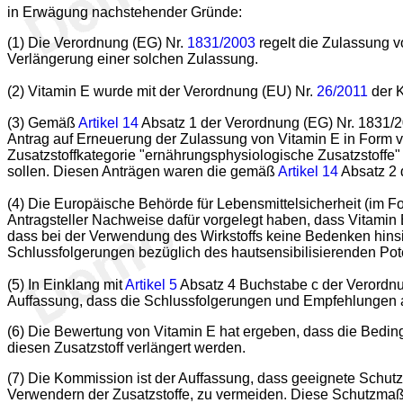
in Erwägung nachstehender Gründe:
(1) Die Verordnung (EG) Nr.
1831/2003
regelt die Zulassung v
Verlängerung einer solchen Zulassung.
(2) Vitamin E wurde mit der Verordnung (EU) Nr.
26/2011
der 
(3) Gemäß
Artikel 14
Absatz 1 der Verordnung (EG) Nr. 1831/2
Antrag auf Erneuerung der Zulassung von Vitamin E in Form von 
Zusatzstoffkategorie "ernährungsphysiologische Zusatzstoffe"
sollen. Diesen Anträgen waren die gemäß
Artikel 14
Absatz 2 
(4) Die Europäische Behörde für Lebensmittelsicherheit (im 
Antragsteller Nachweise dafür vorgelegt haben, dass Vitamin
dass bei der Verwendung des Wirkstoffs keine Bedenken hinsi
Schlussfolgerungen bezüglich des hautsensibilisierenden Pot
(5) In Einklang mit
Artikel 5
Absatz 4 Buchstabe c der Verordn
Auffassung, dass die Schlussfolgerungen und Empfehlungen 
(6) Die Bewertung von Vitamin E hat ergeben, dass die Bedi
diesen Zusatzstoff verlängert werden.
(7) Die Kommission ist der Auffassung, dass geeignete Schu
Verwendern der Zusatzstoffe, zu vermeiden. Diese Schutzmaßn