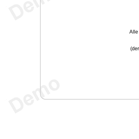
All
(der