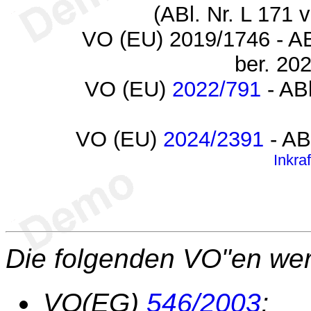
(ABl. Nr. L 171 
VO (EU) 2019/1746 - AB
ber. 20
VO (EU)
2022/791
- AB
VO (EU)
2024/2391
- AB
Inkra
Die folgenden VO"en we
VO(EG)
546/2003
;