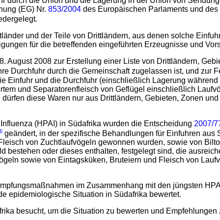
chfuhr durch die Union und die Lagerung in der Union von Send
nung (EG) Nr.
853/2004
des Europäischen Parlaments und des R
edergelegt.
ittländer und der Teile von Drittländern, aus denen solche Einfu
ungen für die betreffenden eingeführten Erzeugnisse und Vors
. August 2008 zur Erstellung einer Liste von Drittländern, Ge
hre Durchfuhr durch die Gemeinschaft zugelassen ist, und zur 
ie Einfuhr und die Durchfuhr (einschließlich Lagerung während 
iertem und Separatorenfleisch von Geflügel einschließlich Lauf
dürfen diese Waren nur aus Drittländern, Gebieten, Zonen und 
Influenza (HPAI) in Südafrika wurden die Entscheidung
2007/7
6
geändert, in der spezifische Behandlungen für Einfuhren aus
eisch von Zuchtlaufvögeln gewonnen wurden, sowie von Biltong
ld bestehen oder dieses enthalten, festgelegt sind, die ausre
ögeln sowie von Eintagsküken, Bruteiern und Fleisch von Lauf
ekämpfungsmaßnahmen im Zusammenhang mit den jüngsten HPAI-
e epidemiologische Situation in Südafrika bewertet.
dafrika besucht, um die Situation zu bewerten und Empfehlung