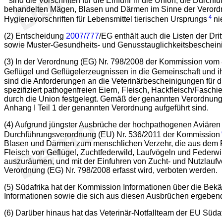
sind die Vorschriften für die Einfuhr in die Union, die Dur
behandelten Mägen, Blasen und Därmen im Sinne der Verord
4
Hygienevorschriften für Lebensmittel tierischen Ursprungs
ni
(2) Entscheidung
2007/777
/EG enthält auch die Listen der Dr
sowie Muster-Gesundheits- und Genusstauglichkeitsbescheinig
(3) In der Verordnung (EG) Nr. 798/2008 der Kommission vom 8
Geflügel und Geflügelerzeugnissen in die Gemeinschaft und i
sind die Anforderungen an die Veterinärbescheinigungen für d
spezifiziert pathogenfreien Eiern, Fleisch, Hackfleisch/Fasch
durch die Union festgelegt. Gemäß der genannten Verordnung 
Anhang I Teil 1 der genannten Verordnung aufgeführt sind.
(4) Aufgrund jüngster Ausbrüche der hochpathogenen Aviären 
Durchführungsverordnung (EU) Nr. 536/2011 der Kommission
Blasen und Därmen zum menschlichen Verzehr, die aus dem Fl
Fleisch von Geflügel, Zuchtfederwild, Laufvögeln und Federwi
auszuräumen, und mit der Einfuhren von Zucht- und Nutzlaufv
Verordnung (EG) Nr. 798/2008 erfasst wird, verboten werden.
(5) Südafrika hat der Kommission Informationen über die B
Informationen sowie die sich aus diesen Ausbrüchen ergebend
(6) Darüber hinaus hat das Veterinär-Notfallteam der EU Sü