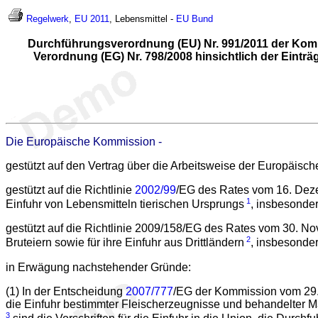
Regelwerk
,
EU 2011
, Lebensmittel -
EU
Bund
Durchführungsverordnung (EU) Nr. 991/2011 der Komm
Verordnung (EG) Nr. 798/2008 hinsichtlich der Einträ
Die Europäische Kommission -
gestützt auf den Vertrag über die Arbeitsweise der Europäisc
gestützt auf die Richtlinie
2002/99
/EG des Rates vom 16. Dezem
1
Einfuhr von Lebensmitteln tierischen Ursprungs
, insbesonder
gestützt auf die Richtlinie 2009/158/EG des Rates vom 30. N
2
Bruteiern sowie für ihre Einfuhr aus Drittländern
, insbesonder
in Erwägung nachstehender Gründe:
(1) In der Entscheidung
2007/777
/EG der Kommission vom 29.
die Einfuhr bestimmter Fleischerzeugnisse und behandelter 
3