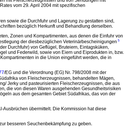
ungen mit Fleischerzeugnissen und von Sendungen mit
ates vom 29. April 2004 mit spezifischen
hren sowie die Durchfuhr und Lagerung zu gestatten sind,
chriften bezüglich Herkunft und Behandlung derselben.
bieten, Zonen und Kompartimenten, aus denen die Einfuhr von
5
Festlegung der diesbezüglichen Veterinärbescheinigungen
der Durchfuhr) von Geflügel, Bruteiern, Eintagsküken,
vögel und Federwild, sowie von Eiern und Eiprodukten in, bzw.
Kompartimenten in die Union eingeführt werden, die in
77
/EG und die Verordnung (EG) Nr. 798/2008 mit der
 Südafrika von Fleischerzeugnissen, behandelten Mägen,
/ Jerky und pasteurisierten Fleischerzeugnissen, die aus
ichen, die von diesen Waren ausgehenden Gesundheitsrisiken
vögeln aus dem gesamten Gebiet Südafrikas, das von der
Ausbrüchen übermittelt. Die Kommission hat diese
en zur besseren Seuchenbekämpfung zu geben.