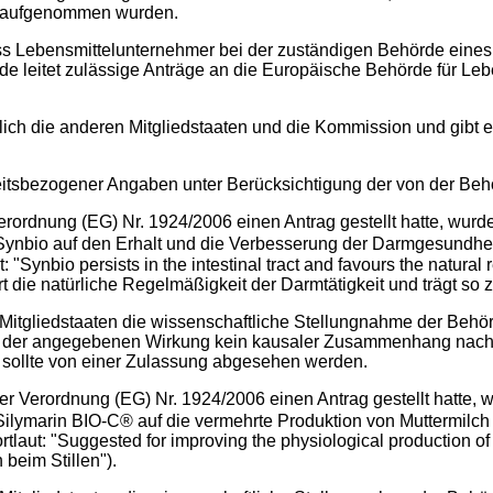
n aufgenommen wurden.
ass Lebensmittelunternehmer bei der zuständigen Behörde eine
 leitet zulässige Anträge an die Europäische Behörde für Leb
üglich die anderen Mitgliedstaaten und die Kommission und gib
itsbezogener Angaben unter Berücksichtigung der von der Beh
erordnung (EG) Nr. 1924/2006 einen Antrag gestellt hatte, wurd
Synbio auf den Erhalt und die Verbesserung der Darmgesundh
"Synbio persists in the intestinal tract and favours the natural
dert die natürliche Regelmäßigkeit der Darmtätigkeit und trägt s
Mitgliedstaaten die wissenschaftliche Stellungnahme der Behö
d der angegebenen Wirkung kein kausaler Zusammenhang nachg
, sollte von einer Zulassung abgesehen werden.
er Verordnung (EG) Nr. 1924/2006 einen Antrag gestellt hatte, 
Silymarin BIO-C® auf die vermehrte Produktion von Muttermil
laut: "Suggested for improving the physiological production of 
beim Stillen").