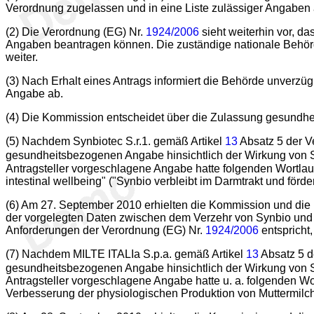
Verordnung zugelassen und in eine Liste zulässiger Angabe
(2) Die Verordnung (EG) Nr.
1924/2006
sieht weiterhin vor, d
Angaben beantragen können. Die zuständige nationale Behörde
weiter.
(3) Nach Erhalt eines Antrags informiert die Behörde unverz
Angabe ab.
(4) Die Kommission entscheidet über die Zulassung gesundhe
(5) Nachdem Synbiotec S.r.1. gemäß Artikel
13
Absatz 5 der V
gesundheitsbezogenen Angabe hinsichtlich der Wirkung von 
Antragsteller vorgeschlagene Angabe hatte folgenden Wortlaut: 
intestinal wellbeing" ("Synbio verbleibt im Darmtrakt und för
(6) Am 27. September 2010 erhielten die Kommission und die 
der vorgelegten Daten zwischen dem Verzehr von Synbio un
Anforderungen der Verordnung (EG) Nr.
1924/2006
entspricht
(7) Nachdem MILTE ITALIa S.p.a. gemäß Artikel
13
Absatz 5 d
gesundheitsbezogenen Angabe hinsichtlich der Wirkung von 
Antragsteller vorgeschlagene Angabe hatte u. a. folgenden Wort
Verbesserung der physiologischen Produktion von Muttermilch 