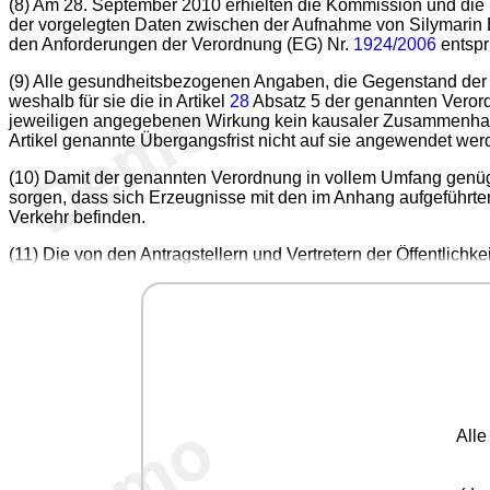
(8) Am 28. September 2010 erhielten die Kommission und die 
der vorgelegten Daten zwischen der Aufnahme von Silymari
den Anforderungen der Verordnung (EG) Nr.
1924/2006
entspr
(9) Alle gesundheitsbezogenen Angaben, die Gegenstand der
weshalb für sie die in Artikel
28
Absatz 5 der genannten Verord
jeweiligen angegebenen Wirkung kein kausaler Zusammenhan
Artikel genannte Übergangsfrist nicht auf sie angewendet wer
(10) Damit der genannten Verordnung in vollem Umfang genüg
sorgen, dass sich Erzeugnisse mit den im Anhang aufgeführt
Verkehr befinden.
(11) Die von den Antragstellern und Vertretern der Öffentlichk
All