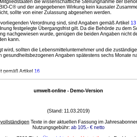
Mitgliedstaaten die wissenschaftliche Stellungnahme der Behö
n BIO-C® und der angegebenen Wirkung kein kausaler Zusamme
icht, sollte von einer Zulassung abgesehen werden.
 vorliegenden Verordnung sind, sind Angaben gemäß Artikel
13
nung festgelegte Übergangsfrist gilt. Da die Behörde zu dem 
g nachgewiesen wurde, genügen die beiden Angaben nicht de
den kann.
t wird, sollten die Lebensmittelunternehmer und die zuständ
en gesundheitsbezogenen Angaben spätestens sechs Monate nach
eit gemäß Artikel
16
umwelt-online - Demo-Version
(Stand: 11.03.2019)
e
vollständigen
Texte in der aktuellen Fassung im Jahresabonn
Nutzungsgebühr:
ab 105.- € netto