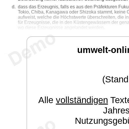
dass das Erzeugnis, falls es aus den Präfekturen Fuk
Tokio, Chiba, Kanagawa oder Shizoka stammt, keine
aufweist, welche die Höchstwerte überschreiten, die i
für Erzeugnisse, die in den Küstengewässern der gen
wo diese Erzeugnisse angelandet werden.
umwelt-onli
(Stand
Alle
vollständigen
Texte
Jahre
Nutzungsgeb