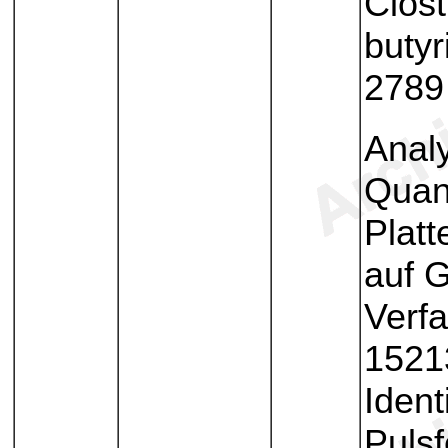
Clost
buty
2789
Anal
Quant
Plat
auf 
Verf
1521
Ident
Pulsf