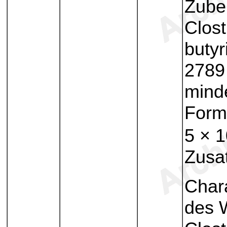
Zube
Clost
buty
2789
minde
Form
5 × 
Zusat
Chara
des W