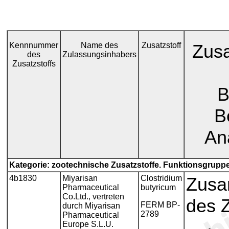
Kennnummer
Name des
Zusatzstoff
Zus
des
Zulassungsinhabers
Zusatzstoffs
B
B
An
Kategorie: zootechnische Zusatzstoffe. Funktionsgruppe
4b1830
Miyarisan
Clostridium
Zusa
Pharmaceutical
butyricum
Co.Ltd., vertreten
des Z
FERM BP-
durch Miyarisan
2789
Pharmaceutical
Europe S.L.U.