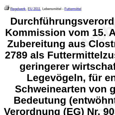
Regelwerk
,
EU 2011
, Lebensmittel -
Futtermittel
Durchführungsverordn
Kommission vom 15. Ap
Zubereitung aus Clos
2789 als Futtermittelzu
geringerer wirtscha
Legevögeln, für e
Schweinearten von ge
Bedeutung (entwöhnt
Verordnung (EG) Nr. 9