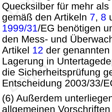
Quecksilber für mehr al
gemäß den Artikeln
7
,
8
1999/31
/EG benötigen u
den Mess- und Überwach
Artikel
12
der genannten R
Lagerung in Untertagedep
die Sicherheitsprüfung 
Entscheidung 2003/33/EG
(6) Außerdem unterliege
allgemeinen Vorschriften