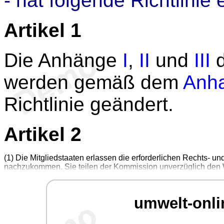
- hat folgende Richtlinie 
Artikel 1
Die Anhänge
I
,
II
und
III
d
werden gemäß dem
Anh
Richtlinie geändert.
Artikel 2
(1) Die Mitgliedstaaten erlassen die erforderlichen Rechts- un
nachzukommen. Sie teilen der Kommission unverzüglich den Wo
umwelt-onli