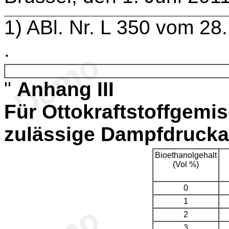
1
) ABl. Nr. L 350 vom 28
.
"
Anhang III
Für Ottokraftstoffgemi
zulässige Dampfdruck
Bioethanolgehalt
(Vol %)
0
1
2
3