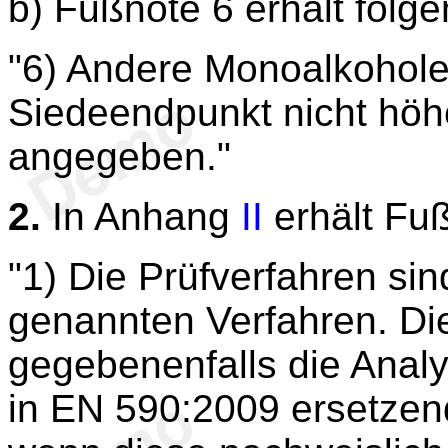
b) Fußnote 6 erhält folg
"6) Andere Monoalkohole
Siedeendpunkt nicht höhe
angegeben."
2.
In Anhang
II
erhält Fu
"1) Die Prüfverfahren si
genannten Verfahren. Di
gegebenenfalls die Anal
in EN 590:2009 ersetze