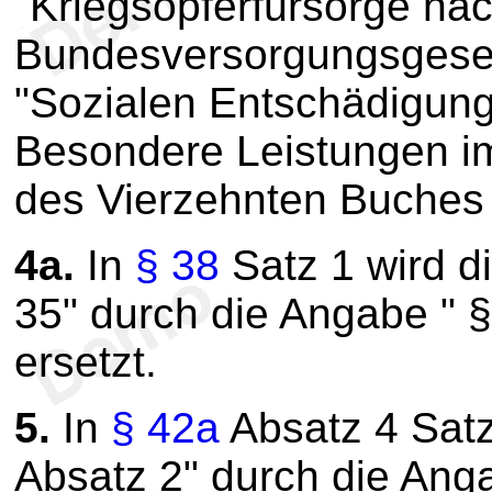
"Kriegsopferfürsorge na
Bundesversorgungsgeset
"Sozialen Entschädigung
Besondere Leistungen im 
des Vierzehnten Buches h
4a.
In
§ 38
Satz 1 wird d
35" durch die Angabe " §
ersetzt.
5.
In
§ 42a
Absatz 4 Satz
Absatz 2" durch die Anga