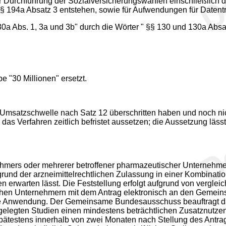
er Durchführung der Sozialversicherungswahlen einschließlich 
§ 194a Absatz 3 entstehen, sowie für Aufwendungen für Datent
a Abs. 1, 3a und 3b" durch die Wörter " §§ 130 und 130a Absatz
e "30 Millionen" ersetzt.
e Umsatzschwelle nach Satz 12 überschritten haben und noch n
 Verfahren zeitlich befristet aussetzen; die Aussetzung läss
ehmers oder mehrerer betroffener pharmazeutischer Unternehme
fgrund der arzneimittelrechtlichen Zulassung in einer Kombina
n erwarten lässt. Die Feststellung erfolgt aufgrund von vergl
en Unternehmern mit dem Antrag elektronisch an den Gemein
 Anwendung. Der Gemeinsame Bundesausschuss beauftragt das Ins
elegten Studien einen mindestens beträchtlichen Zusatznutzen 
pätestens innerhalb von zwei Monaten nach Stellung des Ant