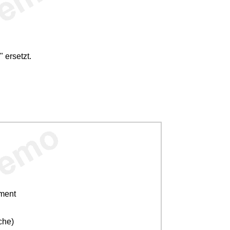
 ersetzt.
ement
che)