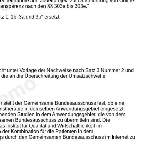
der Teilnahme am Modellprojekt zur Durchführung von Online-
ransparenz nach den §§ 303a bis 303e."
 1, 1b, 3a und 3b" ersetzt.
icht unter Vorlage der Nachweise nach Satz 3 Nummer 2 und
t die an die Überschreitung der Umsatzschwelle
r stellt der Gemeinsame Bundesausschuss fest, ob eine
tionstherapie in demselben Anwendungsgebiet eingesetzt
eichenden Studien in dem Anwendungsgebiet, die von dem
samen Bundesausschuss zu übermitteln sind. Die
titut für Qualität und Wirtschaftlichkeit im
der Kombination für die Patienten in dem
rags durch den Gemeinsamen Bundesausschuss im Internet zu