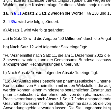
1 gilt nicht für sächliche Verwaltungsausgaben, die wegen d
Wahlen und der Kostenumlage für dieses Modellprojekt nach 
1a.
In
§ 31
Absatz 2 Satz 2 werden die Wörter " §§ 130 und 130
2.
§ 35a
wird wie folgt geändert:
a) Absatz 1 wird wie folgt geändert:
aa) In Satz 12 wird die Angabe "50 Millionen" durch die Angab
bb) Nach Satz 12 wird folgender Satz eingefügt:
"Für Arzneimittel nach Satz 11, die am 1. Dezember 2022 di
3 bewertet wurden, kann der Gemeinsame Bundesausschuss das
anknüpfenden Rechtswirkungen unberührt."
b) Nach Absatz 1c wird folgender Absatz 1d eingefügt:
"(1d) Auf Antrag eines betroffenen pharmazeutischen Untern
Kombination von Arzneimitteln mit neuen Wirkstoffen, die au
werden können, einen mindestens beträchtlichen Zusatznutze
pharmazeutischen Unternehmer oder von den pharmazeutisch
Rechtsverordnung nach Absatz 1 Satz 7 findet entsprechende
Gesundheitswesen mit einer Stellungnahme dazu, ob die vorg
Anwendungsgebiet erwarten lassen. Die Stellungnahme ist s