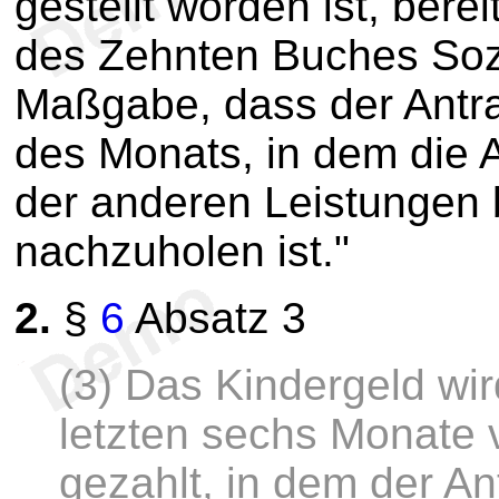
gestellt worden ist, bere
des Zehnten Buches Sozi
Maßgabe, dass der Antra
des Monats, in dem die 
der anderen Leistungen 
nachzuholen ist."
2.
§
6
Absatz 3
(3) Das Kindergeld wir
letzten sechs Monate 
gezahlt, in dem der An