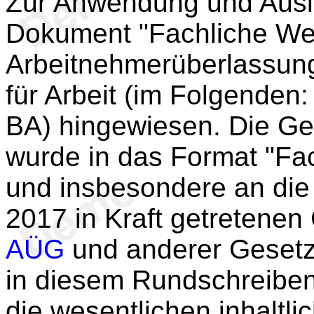
Zur Anwendung und Aus
Dokument "Fachliche W
Arbeitnehmerüberlassun
für Arbeit (im Folgenden
BA) hingewiesen. Die G
wurde in das Format "Fa
und insbesondere an die
2017 in Kraft getretene
AÜG
und anderer Gesetz
in diesem Rundschreiben
die wesentlichen inhalt