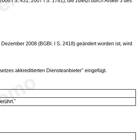
 I S. 431; 2007 I S. 1781), die zuletzt durch Artikel 3 des
. Dezember 2008 (BGBl. I S. 2418) geändert worden ist, wird
tzes akkreditierten Diensteanbieter" eingefügt.
erührt."