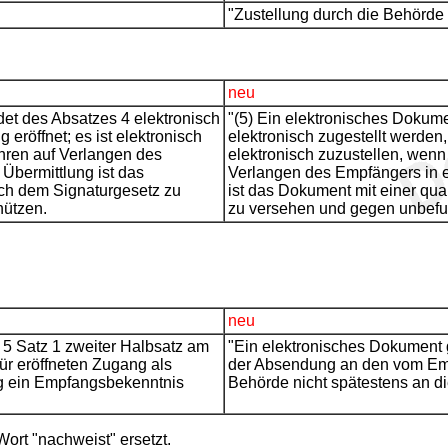
"Zustellung durch die Behörde
neu
et des Absatzes 4 elektronisch
"(5) Ein elektronisches Dokum
eröffnet; es ist elektronisch
elektronisch zugestellt werden,
ahren auf Verlangen des
elektronisch zuzustellen, wenn
 Übermittlung ist das
Verlangen des Empfängers in e
ach dem Signaturgesetz zu
ist das Dokument mit einer qua
hützen.
zu versehen und gegen unbefug
neu
 5 Satz 1 zweiter Halbsatz am
"Ein elektronisches Dokument g
ür eröffneten Zugang als
der Absendung an den vom Empf
ag ein Empfangsbekenntnis
Behörde nicht spätestens an d
ort "nachweist" ersetzt.