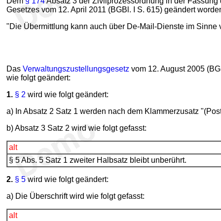
Dem
§ 174
Absatz 3 der Zivilprozessordnung in der Fassung d
Gesetzes vom 12. April 2011 (BGBl. I S. 615) geändert worden 
"Die Übermittlung kann auch über De-Mail-Dienste im Sinne 
Das
Verwaltungszustellungsgesetz
vom 12. August 2005 (BGBl
wie folgt geändert:
1.
§ 2
wird wie folgt geändert:
a) In Absatz 2 Satz 1 werden nach dem Klammerzusatz "(Post
b) Absatz 3 Satz 2 wird wie folgt gefasst:
alt
§ 5 Abs. 5 Satz 1 zweiter Halbsatz bleibt unberührt.
2.
§ 5
wird wie folgt geändert:
a) Die Überschrift wird wie folgt gefasst:
alt