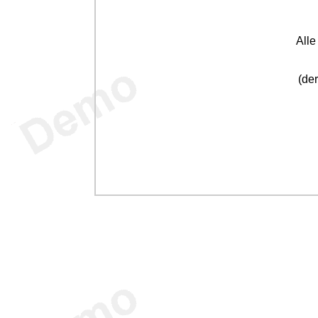
All
(der