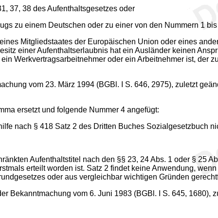
31, 37, 38 des Aufenthaltsgesetzes oder
ugs zu einem Deutschen oder zu einer von den Nummern 1 bis 3
 eines Mitgliedstaates der Europäischen Union oder eines an
esitz einer Aufenthaltserlaubnis hat ein Ausländer keinen Ansp
r, ein Werkvertragsarbeitnehmer oder ein Arbeitnehmer ist, der
chung vom 23. März 1994 (BGBl. I S. 646, 2975), zuletzt geände
omma ersetzt und folgende Nummer 4 angefügt:
hilfe nach § 418 Satz 2 des Dritten Buches Sozialgesetzbuch nic
chränkten Aufenthaltstitel nach den §§ 23, 24 Abs. 1 oder § 25 A
 erstmals erteilt worden ist. Satz 2 findet keine Anwendung, w
undgesetzes oder aus vergleichbar wichtigen Gründen gerechtfer
r Bekanntmachung vom 6. Juni 1983 (BGBl. I S. 645, 1680), zul