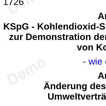
1726
Ar
KSpG - Kohlendioxid-S
zur Demonstration de
von K
-
wie 
Ar
Änderung des
Umweltverträ