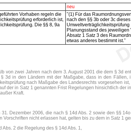
neu
geführten Vorhaben regeln die
"(1) Für das Raumordnungsverfa
hkeitsprüfung erforderlich ist,
nach den §§ 3b oder 3c dieses
ichkeitsprüfung. Die §§ 8, 9a
Umweltverträglichkeitsprüfung 
Planungsstand des jeweiligen V
Absatz 1 Satz 3 des Raumordnu
etwas anderes bestimmt ist."
halb von zwei Jahren nach dem 3. August 2001 die dem § 3d en
t § 3d in den Ländern mit der Maßgabe, dass in den Fällen,
chkeitsprüfung nach Maßgabe des Landesrechts vorgesehen ist, 
auf der in Satz 1 genannten Frist Regelungen hinsichtlich der i
außer Kraft.
 31. Dezember 2006, die nach § 14d Abs. 2 sowie den §§ 14o u
n Vorschriften nicht erlassen hat, gelten bis zu dem in Satz 1 g
4d Abs. 2 die Regelung des § 14d Abs. 1,