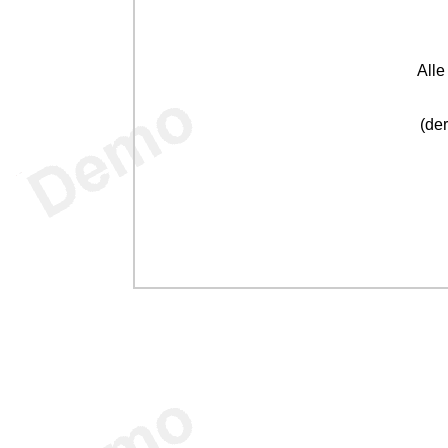
All
(der