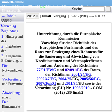
umwelt-online
[
Aktuell
] [
Preise
(PDF)
] [
BR
] [
Kataster
] [
Support
] [
Kontakt
]
Suche
[
Beratersuche
]
←
Inhalt
|
Info
|
Jahr
|
Inhalt
Vorgang
|
|
356/12
(
PDF
) vom 12.06.12
356/12
Vorschlag
Begründung
Unterrichtung durch die Europäische
1.
Hintergrund
Kommission
des ..
Vorschlag für eine Richtlinie des
2.
Ergebnisse
Europäischen Parlaments und des
der ..
Rates zur Festlegung eines Rahmens für
3.
Allgemeine
die Sanierung und Abwicklung von
Erläuterung: ..
Kreditinstituten und Wertpapierfirmen
und zur Änderung der Richtlinien
Die
77/91/EWG
und
82/891/EG
des Rates,
Notwendigkeit
der Richtlinien
2001/24/EG
,
..
2002/47/EG
,
2004/25
/EG,
2005/56/EG
,
Vorbereitung
2007/36/EG
und
2011/35
/EU sowie der
und Prävention,
Verordnung (EU) Nr.
1093/2010
- COM
..
(2012) 280 final/2
Abwicklung
-
eine ..
Der
Binnenmarkt -
..