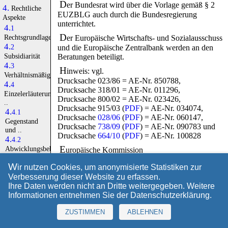
D
er Bundesrat wird über die Vorlage gemäß § 2
4.
Rechtliche
EUZBLG auch durch die Bundesregierung
Aspekte
unterrichtet.
4.1
D
Rechtsgrundlage
er Europäische Wirtschafts- und Sozialausschuss
4.2
und die Europäische Zentralbank werden an den
Subsidiarität
Beratungen beteiligt.
4.3
H
inweis: vgl.
Verhältnismäßigkeit
Drucksache 023/86 = AE-Nr. 850788,
4.4
Drucksache 318/01 = AE-Nr. 011296,
Einzelerläuterung
Drucksache 800/02 = AE-Nr. 023426,
..
Drucksache 915/03 (
PDF
) = AE-Nr. 034074,
4.4.1
Drucksache
028/06
(
PDF
) = AE-Nr. 060147,
Gegenstand
Drucksache
738/09
(
PDF
) = AE-Nr. 090783 und
und ..
Drucksache
664/10
(
PDF
) = AE-Nr. 100828
4.4.2
E
Abwicklungsbehörden
uropäische Kommission
..
Brüssel, den 12.6.2012
W
4.4.3
ir nutzen Cookies, um anonymisierte Statistiken zur
COM (2012) 280 final/2
Sanierungs- ..
Verbesserung dieser Website zu erfassen.
2012/0150 (COD)
4.4.4
Ihre Daten werden nicht an Dritte weitergegeben. Weitere
Vorschlag für Richtlinie des Europäischen
Befugnisse
Informationen entnehmen Sie der
Datenschutzerklärung
.
Parlaments des Rates zur Festlegung eines
zum ..
Rahmens für die Sanierung und Abwicklung von
ZUSTIMMEN
ABLEHNEN
4.4.5
Kreditinstituten und Wertpapierfirmen und zur
Gruppeninterne
Änderung der Richtlinien
77/91/EWG
und