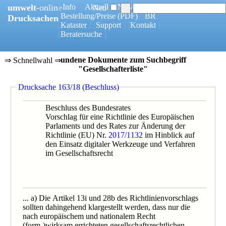
umwelt
-online
[
Info
] [
Aktuell
] [
News
]
Neu
[
Bestellung/Preise
(PDF)
] [
BR
]
Drucksachen
[
Kataster
] [
Support
] [
Kontakt
]
[
Beratersuche
]
23 gefundene Dokumente zum Suchbegriff
⇒ Schnellwahl ⇒
"Gesellschafterliste"
0163/18B
Drucksache 163/18 (Beschluss)
0163/1/18
0105/18
0105/18B
Beschluss des Bundesrates
0182/17B
Vorschlag für eine Richtlinie des Europäischen
0182/1/17
Parlaments und des Rates zur Änderung der
0659/10
Richtlinie (EU) Nr.
2017/1132
im Hinblick auf
0485/10
den Einsatz digitaler Werkzeuge und Verfahren
0066/09
im Gesellschaftsrecht
0479/1/08
0615/08
0847/08B
0847/1/08
0479/08B
... a) Die Artikel 13i und 28b des Richtlinienvorschlags
0354/07B
sollten dahingehend klargestellt werden, dass nur die
0354/07
nach europäischem und nationalem Recht
0354/2/07
(form-)wirksam errichteten gesellschaftsrechtlichen